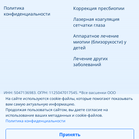
Политика
Коррекция пресбиопии
конфиденциальности
Лазерная коагуляция
сетчатки глаза
Аппаратное лечение
миопии (близорукости) у
детей
Лечение других
заболеваний
ИНН: 5047136983, ОГРН: 1125047017545. *Все расценки ООО
На сайте используются cookie-файлы, которые помогают показывать
«Медицинский центр Гиппократ», указанные на сайте, носят
вам самую актуальную информацию.
информационный характер и ни при каких условиях не являются
Продолжая пользоваться сайтом, вы даете согласие на
публичной офертой, определяемой положениями ч.2 ст. 437 ГК РФ.
использование ваших метаданных и cookie-файлов.
Политика конфиденциальности
Прайс-лист ориентировочный, может не совпадать с фактическим —
точные цены уточняйте у администратора перед посещением
Принять
клиники по т. +74951900303 Имеются противопоказания. Необходима