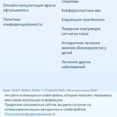
глаукомы
Онлайн-консультация врача
офтальмолога
Блефаропластика век
Политика
Коррекция пресбиопии
конфиденциальности
Лазерная коагуляция
сетчатки глаза
Аппаратное лечение
миопии (близорукости) у
детей
Лечение других
заболеваний
ИНН: 5047136983, ОГРН: 1125047017545. *Все расценки ООО
На сайте используются cookie-файлы, которые помогают показывать
«Медицинский центр Гиппократ», указанные на сайте, носят
вам самую актуальную информацию.
информационный характер и ни при каких условиях не являются
Продолжая пользоваться сайтом, вы даете согласие на
публичной офертой, определяемой положениями ч.2 ст. 437 ГК РФ.
использование ваших метаданных и cookie-файлов.
Политика конфиденциальности
Прайс-лист ориентировочный, может не совпадать с фактическим —