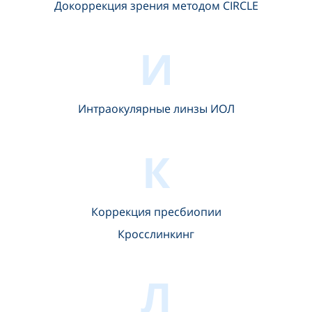
Докоррекция зрения методом CIRCLE
И
Интраокулярные линзы ИОЛ
К
Коррекция пресбиопии
Кросслинкинг
Л