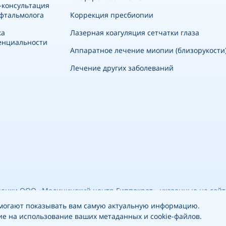
-консультация
фтальмолога
Коррекция пресбиопии
ка
Лазерная коагуляция сетчатки глаза
енциальности
Аппаратное лечение миопии (близорукости)
Лечение других заболеваний
сценки ООО «Медицинский центр Гиппократ», указанные на сай
определяемой положениями ч.2 ст. 437 ГК РФ. Прайс-лист орие
помогают показывать вам самую актуальную информацию.
ие на использование ваших метаданных и cookie-файлов.
ед посещением клиники по т. +74951900303 Имеются противопо