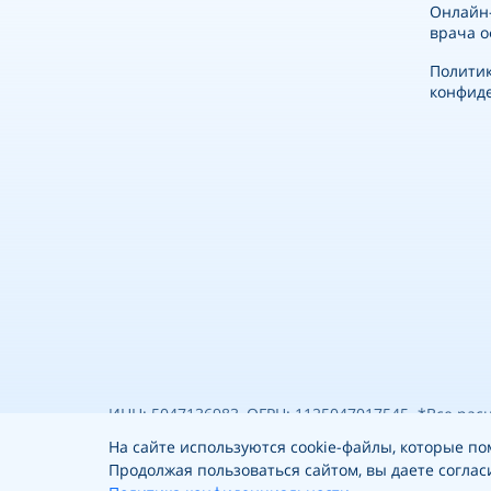
Онлайн
врача о
Полити
конфид
ИНН: 5047136983, ОГРН: 1125047017545. *Все ра
каких условиях не являются публичной офертой, 
На сайте используются cookie-файлы, которые 
Продолжая пользоваться сайтом, вы даете соглас
— точные цены уточняйте у администратора пер