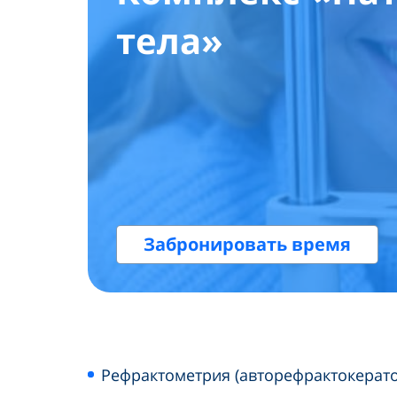
тела»
Забронировать время
Рефрактометрия (авторефрактокерат