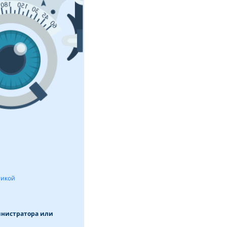
тикой
инистратора или