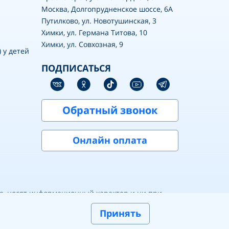
Москва, Долгопрудненское шоссе, 6А
Путилково, ул. Новотушинская, 3
Химки, ул. Германа Титова, 10
Химки, ул. Совхозная, 9
 у детей
ПОДПИСАТЬСЯ
Обратный звонок
Онлайн оплата
те, носят информационный характер и ни при
нтировочный, может не совпадать с фактическим
Принять
казания. Необходима консультация врача.