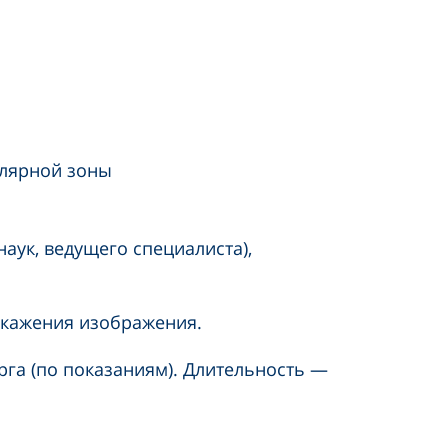
улярной зоны
аук, ведущего специалиста),
скажения изображения.
га (по показаниям). Длительность —