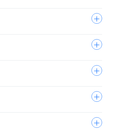
+
+
+
+
+