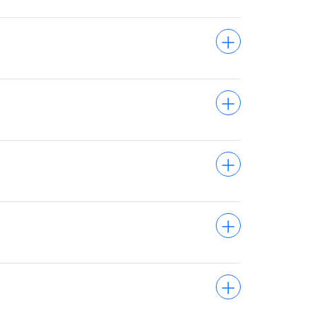
+
+
+
+
+