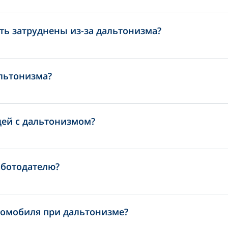
ть затруднены из-за дальтонизма?
льтонизма?
дей с дальтонизмом?
аботодателю?
омобиля при дальтонизме?