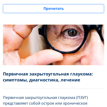
сползти, а линзы сушат глаза. Именно поэтому
Прочитать
многие спортсмены решают прибегнуть к лазерной
коррекции зрения. Однако после операции может
появиться дискомфорт, что требует временного
изменения тренировочного режима. Разберемся, как
проходит восстановление после хирургического
вмешательства, что нужно сделать, чтобы избежать
осложнений и когда можно вернуться к занятиям
спортом после лазерной коррекции зрения.
Первичная закрытоугольная глаукома:
симптомы, диагностика, лечение
Первичная закрытоугольная глаукома (ПЗУГ)
представляет собой острое или хроническое