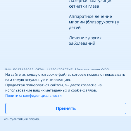
Лазерная коагуляция
сетчатки глаза
Аппаратное лечение
миопии (близорукости) у
детей
Лечение других
заболеваний
ИНН: 5047136983, ОГРН: 1125047017545. *Все расценки ООО
На сайте используются cookie-файлы, которые помогают показывать
«Медицинский центр Гиппократ», указанные на сайте, носят
вам самую актуальную информацию.
информационный характер и ни при каких условиях не являются
Продолжая пользоваться сайтом, вы даете согласие на
использование ваших метаданных и cookie-файлов.
публичной офертой, определяемой положениями ч.2 ст. 437 ГК РФ.
Политика конфиденциальности
Прайс-лист ориентировочный, может не совпадать с фактическим —
точные цены уточняйте у администратора перед посещением
Принять
клиники по т. +74951900303 Имеются противопоказания. Необходима
консультация врача.